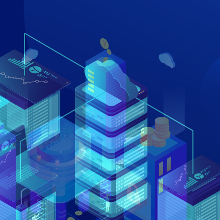
土地智能图形管理系统》
时也希望将这种先进的管
提高系统资产管理、与实