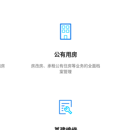
房和调剂的办公用房错
系统反映。”
公有用房
用房
房改房、承租公有住房等业务的全面档
案管理
信息管理系统，并在我司
整体工作给予了充分的认
理念在全系统进行推广，
管理整体水平。