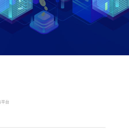
信息管理系统，并在我司
、与实物管理整体水平，
以通过智能图形化和地
，方便快捷。
去对办公用房的管理监督
化的技术手段，实现了精
务平台
程监管，办公用房是否超
台录入情况是否一致、清
准重新占用，以及新搬迁