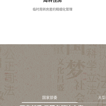
周转住房
临时周转房屋的精细化管理
国家部委
大型