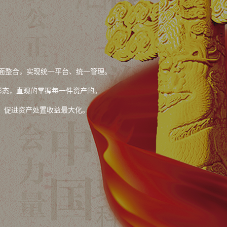
信息管理系统，并在我司
、与实物管理整体水平，
以通过智能图形化和地
面整合，实现统一平台、统一管理。
，方便快捷。
形态，直观的掌握每一件资产的。
、促进资产处置收益最大化。
屋土地智能图形管理系统》的整体
同时也希望将这种先进的管理理念
于提高系统资产管理、与实物管理