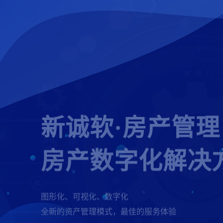
新诚软·房产管理
房产数字化解决
图形化、可视化、数字化
全新的资产管理模式，最佳的服务体验