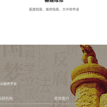
基建维修
基建档案、维修档案、大中修申请
说：“过去对办公用房的
通过智慧化的技术手段，
，依托远程监管，办公用
息管理平台录入情况是否
在未经批准重新占用，以
的办公用房和调剂的办公
时间在系统反映。”
云服务平台
科研机构
其他客户