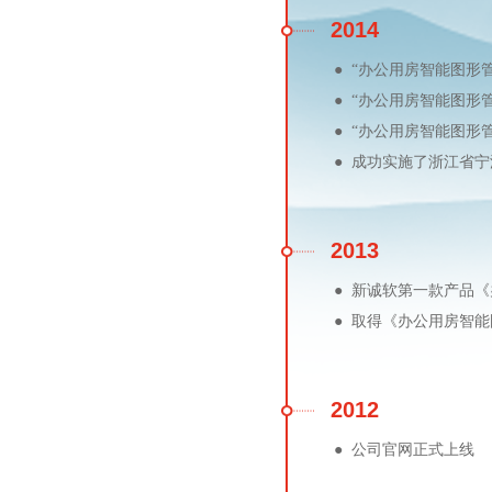
2014
●
“办公用房智能图形
●
“办公用房智能图形
●
“办公用房智能图形
●
成功实施了浙江省宁
2013
●
新诚软第一款产品《
●
取得《办公用房智能
2012
●
公司官网正式上线