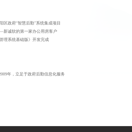
阳区政府“智慧后勤”系统集成项目
—新诚软的第一家办公用房客户
管理系统基础版》开发完成
2009年，立足于政府后勤信息化服务