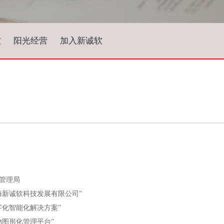
软
阳光经营
加入新诚软
管理局
海新诚软科技发展有限公司”
字化智能化解决方案”
物图形化管理平台”