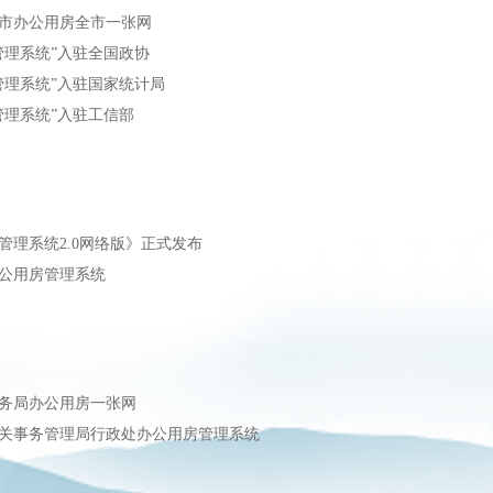
市办公用房全市一张网
管理系统”入驻全国政协
管理系统”入驻国家统计局
管理系统”入驻工信部
管理系统2.0网络版》正式发布
公用房管理系统
务局办公用房一张网
关事务管理局行政处办公用房管理系统