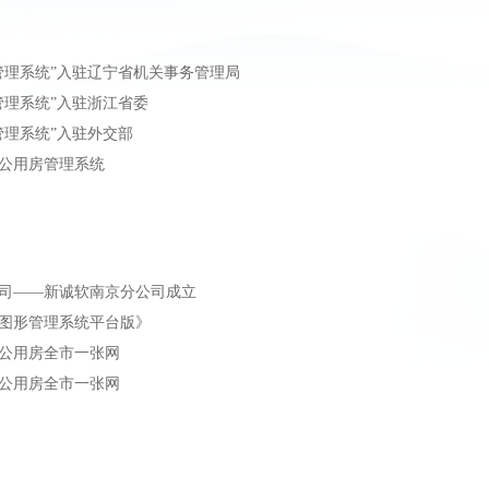
管理系统”入驻辽宁省机关事务管理局
管理系统”入驻浙江省委
管理系统”入驻外交部
公用房管理系统
司——新诚软南京分公司成立
图形管理系统平台版》
公用房全市一张网
公用房全市一张网