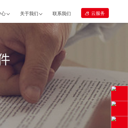
云服务
中心
关于我们
联系我们