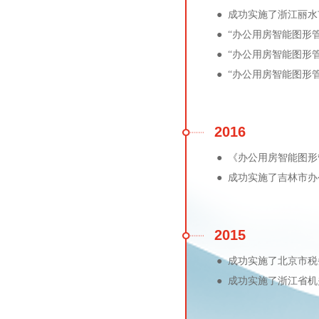
●
成功实施了浙江丽水
●
“办公用房智能图形
●
“办公用房智能图形
●
“办公用房智能图形
2016
●
《办公用房智能图形
●
成功实施了吉林市办
2015
●
成功实施了北京市税
●
成功实施了浙江省机